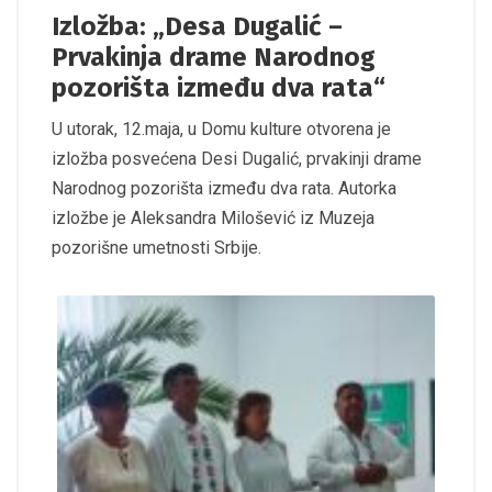
Izložba: „Desa Dugalić –
Prvakinja drame Narodnog
pozorišta između dva rata“
U utorak, 12.maja, u Domu kulture otvorena je
izložba posvećena Desi Dugalić, prvakinji drame
Narodnog pozorišta između dva rata. Autorka
izložbe je Aleksandra Milošević iz Muzeja
pozorišne umetnosti Srbije.