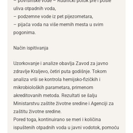
– površinske vode – Rudnički potok pre i posle
uliva otpadnih voda,
– podzemne vode iz pet pijezometara,
– pijaća voda na više mernih mesta u svim
pogonima.
Način ispitivanja
Uzorkovanje i analize obavlja Zavod za javno
zdravlje Kraljevo, četiri puta godišnje. Tokom
analiza vrši se kontrola hemijsko-fizičkih i
mikrobioloških parametara, primenom
akreditovanih metoda. Rezultati se šalju
Ministarstvu zaštite životne sredine i Agenciji za
zaštitu životne sredine.
Pored toga, kontinuirano se meri i količina
ispuštenih otpadnih voda u javni vodotok, pomoću