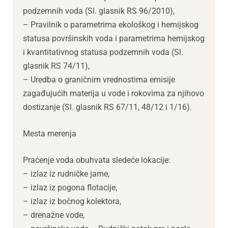
podzemnih voda (Sl. glasnik RS 96/2010),
– Pravilnik o parametrima ekološkog i hemijskog
statusa površinskih voda i parametrima hemijskog
i kvantitativnog statusa podzemnih voda (Sl.
glasnik RS 74/11),
– Uredba o graničnim vrednostima emisije
zagađujućih materija u vode i rokovima za njihovo
dostizanje (Sl. glasnik RS 67/11, 48/12 i 1/16).
Mesta merenja
Praćenje voda obuhvata sledeće lokacije:
– izlaz iz rudničke jame,
– izlaz iz pogona flotacije,
– izlaz iz bočnog kolektora,
– drenažne vode,