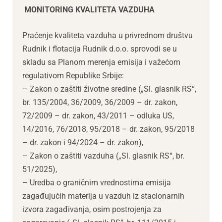
MONITORING KVALITETA VAZDUHA
Praćenje kvaliteta vazduha u privrednom društvu
Rudnik i flotacija Rudnik d.o.o. sprovodi se u
skladu sa Planom merenja emisija i važećom
regulativom Republike Srbije:
– Zakon o zaštiti životne sredine („Sl. glasnik RS“,
br. 135/2004, 36/2009, 36/2009 – dr. zakon,
72/2009 – dr. zakon, 43/2011 – odluka US,
14/2016, 76/2018, 95/2018 – dr. zakon, 95/2018
– dr. zakon i 94/2024 – dr. zakon),
– Zakon o zaštiti vazduha („Sl. glasnik RS“, br.
51/2025),
– Uredba o graničnim vrednostima emisija
zagađujućih materija u vazduh iz stacionarnih
izvora zagađivanja, osim postrojenja za