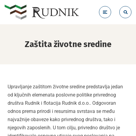
Zaštita životne sredine
Upravljanje zaštitom životne sredine predstavlja jedan
od ključnih elemenata poslovne politike privrednog
društva Rudnik i flotacija Rudnik d.o.o.. Odgovoran
odnos prema prirodi i resursima svrstava se među
najvažnije obaveze kako privrednog društva, tako i
njegovih zaposlenih. U tom cilju, privredno društvo je
identifikovalo osnovne uticaje svog poslovanja na