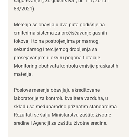
sagorevanje („Sl. glasnik RS“, br. 111/2015 i
83/2021).
Merenja se obavljaju dva puta godišnje na
emiterima sistema za prečišćavanje gasnih
tokova, i to na postrojenjima primarnog,
sekundarnog i tercijernog drobljenja sa
prosejavanjem u okviru pogona flotacije.
Monitoring obuhvata kontrolu emisije praškastih
materija.
Poslove merenja obavljaju akreditovane
laboratorije za kontrolu kvaliteta vazduha, u
skladu sa međunarodno priznatim standardima.
Rezultati se šalju Ministarstvu zaštite životne
sredine i Agenciji za zaštitu životne sredine.