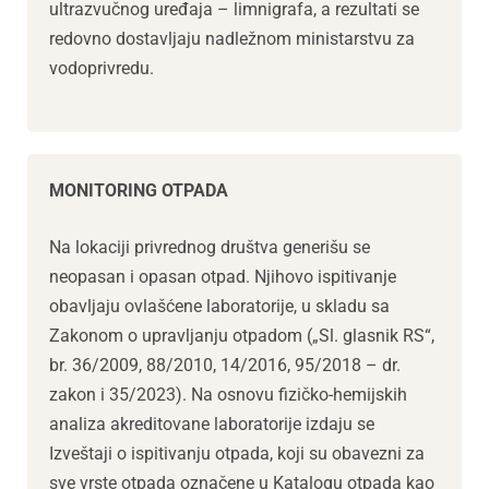
ultrazvučnog uređaja – limnigrafa, a rezultati se
redovno dostavljaju nadležnom ministarstvu za
vodoprivredu.
MONITORING OTPADA
Na lokaciji privrednog društva generišu se
neopasan i opasan otpad. Njihovo ispitivanje
obavljaju ovlašćene laboratorije, u skladu sa
Zakonom o upravljanju otpadom („Sl. glasnik RS“,
br. 36/2009, 88/2010, 14/2016, 95/2018 – dr.
zakon i 35/2023). Na osnovu fizičko-hemijskih
analiza akreditovane laboratorije izdaju se
Izveštaji o ispitivanju otpada, koji su obavezni za
sve vrste otpada označene u Katalogu otpada kao