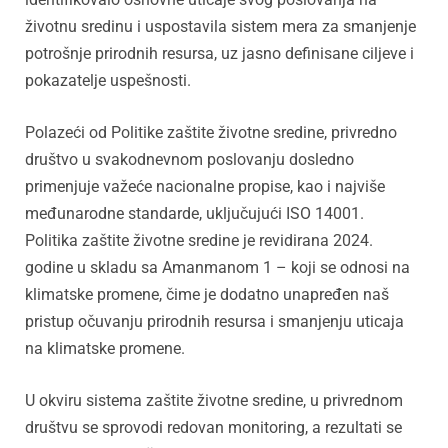
životnu sredinu i uspostavila sistem mera za smanjenje
potrošnje prirodnih resursa, uz jasno definisane ciljeve i
pokazatelje uspešnosti.
Polazeći od Politike zaštite životne sredine, privredno
društvo u svakodnevnom poslovanju dosledno
primenjuje važeće nacionalne propise, kao i najviše
međunarodne standarde, uključujući ISO 14001.
Politika zaštite životne sredine je revidirana 2024.
godine u skladu sa Amanmanom 1 – koji se odnosi na
klimatske promene, čime je dodatno unapređen naš
pristup očuvanju prirodnih resursa i smanjenju uticaja
na klimatske promene.
U okviru sistema zaštite životne sredine, u privrednom
društvu se sprovodi redovan monitoring, a rezultati se