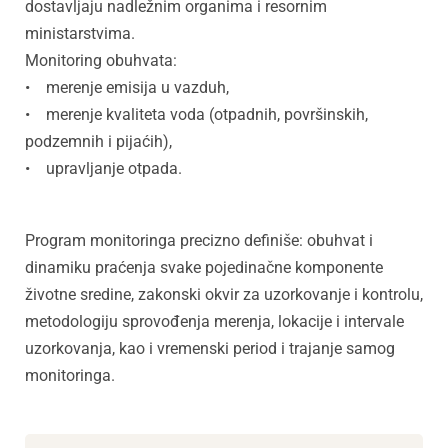
dostavljaju nadležnim organima i resornim
ministarstvima.
Monitoring obuhvata:
• merenje emisija u vazduh,
• merenje kvaliteta voda (otpadnih, površinskih,
podzemnih i pijaćih),
• upravljanje otpada.
Program monitoringa precizno definiše: obuhvat i
dinamiku praćenja svake pojedinačne komponente
životne sredine, zakonski okvir za uzorkovanje i kontrolu,
metodologiju sprovođenja merenja, lokacije i intervale
uzorkovanja, kao i vremenski period i trajanje samog
monitoringa.