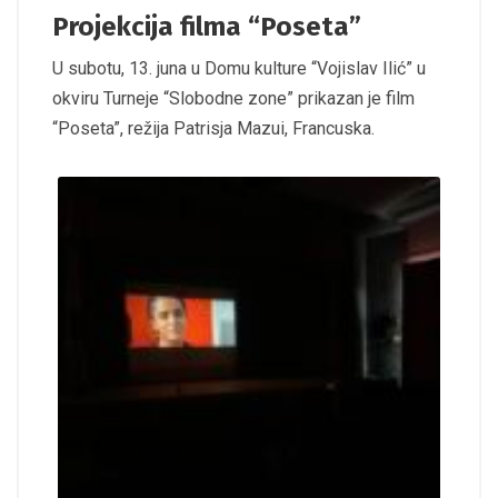
Projekcija filma “Poseta”
U subotu, 13. juna u Domu kulture “Vojislav Ilić” u
okviru Turneje “Slobodne zone” prikazan je film
“Poseta”, režija Patrisja Mazui, Francuska.