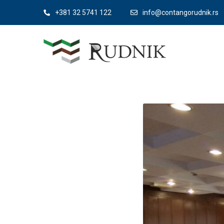
+381 32 5741 122
info@contangorudnik.rs