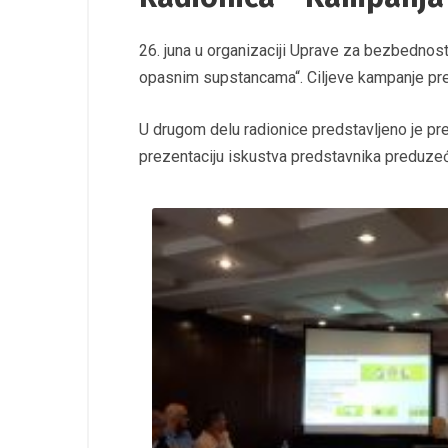
26. juna u organizaciji Uprave za bezbednos
opasnim supstancama“. Ciljeve kampanje pre
U drugom delu radionice predstavljeno je pr
prezentaciju iskustva predstavnika preduze