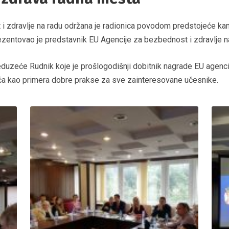
t i zdravlje na radu održana je radionica povodom predstojeće k
zentovao je predstavnik EU Agencije za bezbednost i zdravlje na
eduzeće Rudnik koje je prošlogodišnji dobitnik nagrade EU agenci
ća kao primera dobre prakse za sve zainteresovane učesnike.