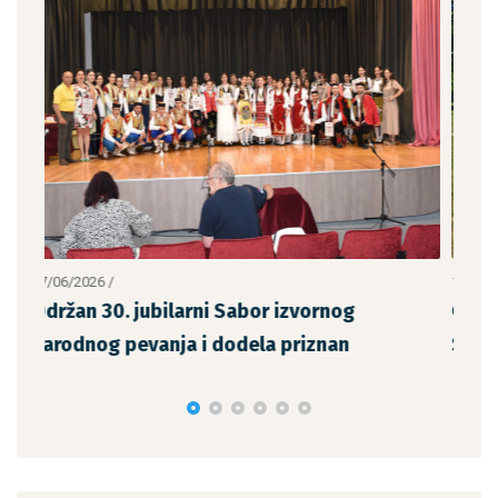
14/06/2026
/
vornog
Održana sportska manifestacija „San
iznan
Savićko“