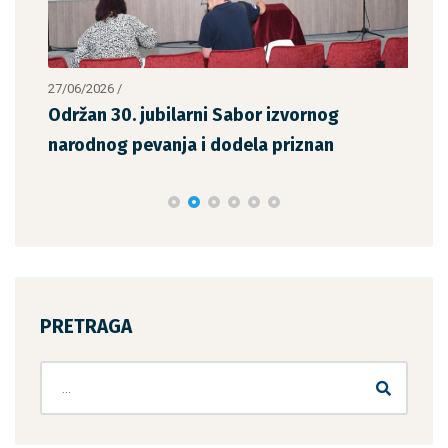
27/06/2026
/
14/0
Održan 30. jubilarni Sabor izvornog
Odr
narodnog pevanja i dodela priznan
Sav
PRETRAGA