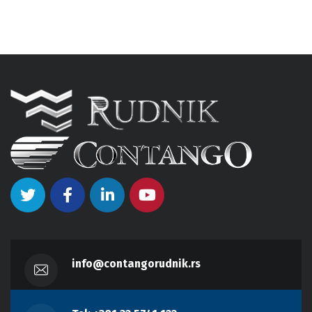
info@contangorudnik.rs