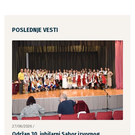
POSLEDNJE VESTI
27/06/2026
/
14/0
Održan 30. jubilarni Sabor izvornog
Odr