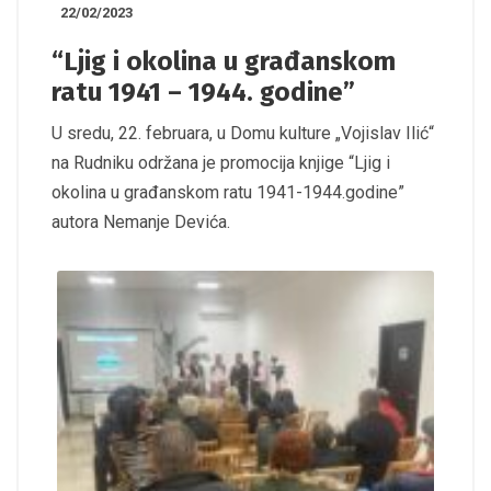
22/02/2023
“Ljig i okolina u građanskom
ratu 1941 – 1944. godine”
U sredu, 22. februara, u Domu kulture „Vojislav Ilić“
na Rudniku održana je promocija knjige “Ljig i
okolina u građanskom ratu 1941-1944.godine”
autora Nemanje Devića.