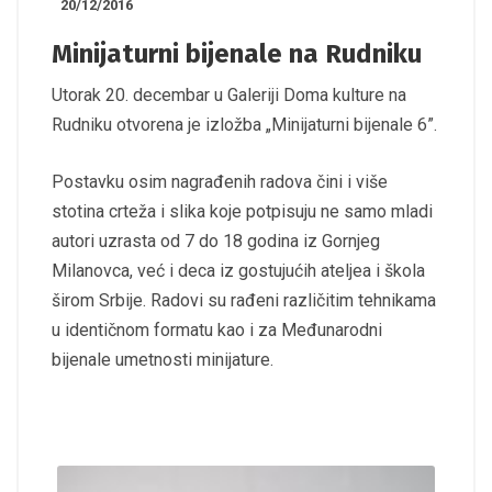
20/12/2016
Minijaturni bijenale na Rudniku
Utorak 20. decembar u Galeriji Doma kulture na
Rudniku otvorena je izložba „Minijaturni bijenale 6”.
Postavku osim nagrađenih radova čini i više
stotina crteža i slika koje potpisuju ne samo mladi
autori uzrasta od 7 do 18 godina iz Gornjeg
Milanovca, već i deca iz gostujućih ateljea i škola
širom Srbije. Radovi su rađeni različitim tehnikama
u identičnom formatu kao i za Međunarodni
bijenale umetnosti minijature.