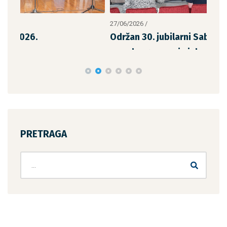
27/06/2026
/
14/0
Održan 30. jubilarni Sabor izvornog
Odr
narodnog pevanja i dodela priznan
Sav
PRETRAGA