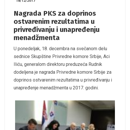
18/12/2017
Nagrada PKS za doprinos
ostvarenim rezultatima u
privređivanju i unapređenju
menadžmenta
U ponedeljak, 18. decembra na svečanom delu
sednice Skupštine Privredne komore Srbije, Aci
Iliću, generalom direktoru preduzeća Rudnik
dodeljena je nagrada Privredne komore Srbije za
doprinos ostvarenim rezultatima u privređivanju i
unapređenje menadžmenta u 2017. godini.