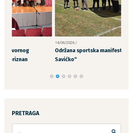
14/06/2026
/
21/0
Održana sportska manifestacija „San
Str
Savićko“
PRETRAGA