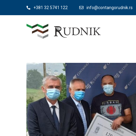
+381 32 5741 122
info@contangorudnik.rs