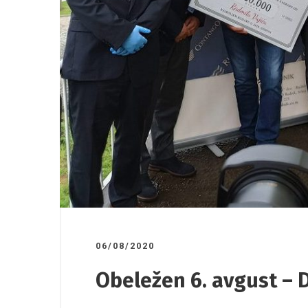
03/04/2026
/
26/03/2026
la
Saradnja AIESEC – Rudnik
Organiz
povodo
žena
06/08/2020
Obeležen 6. avgust – 