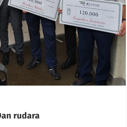
/
06/08/2026
/
ovano putovanje
Proslavljen Dan rudara 2026
m Međunarodnog dana
Dan rudara