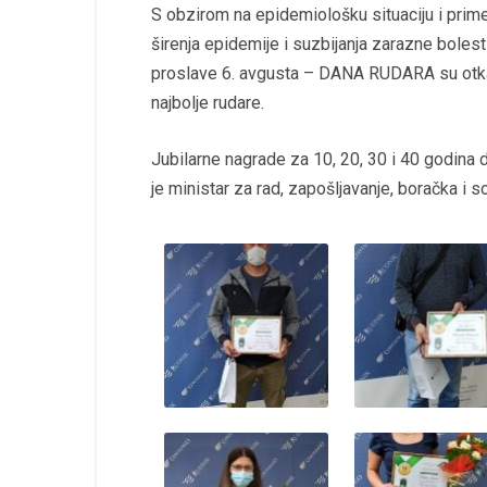
S obzirom na epidemiološku situaciju i prime
širenja epidemije i suzbijanja zarazne bole
proslave 6. avgusta – DANA RUDARA su otkaz
najbolje rudare.
Jubilarne nagrade za 10, 20, 30 i 40 godina do
je ministar za rad, zapošljavanje, boračka i s