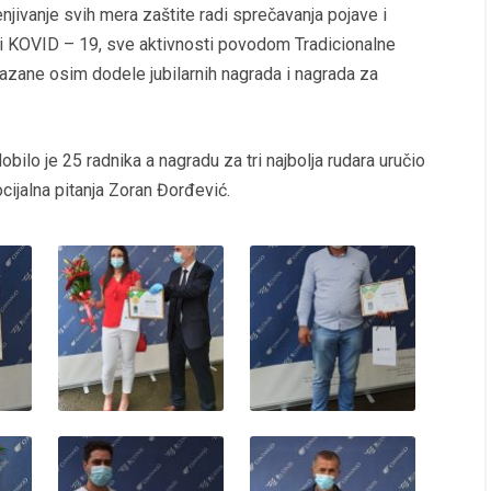
njivanje svih mera zaštite radi sprečavanja pojave i
sti KOVID – 19, sve aktivnosti povodom Tradicionalne
ane osim dodele jubilarnih nagrada i nagrada za
bilo je 25 radnika a nagradu za tri najbolja rudara uručio
ocijalna pitanja Zoran Đorđević.