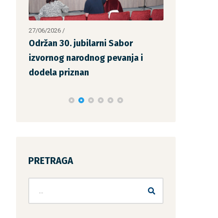
27/06/2026
/
14/06/2026
/
.
Održan 30. jubilarni Sabor
Održana spo
izvornog narodnog pevanja i
„San Savićk
dodela priznan
PRETRAGA