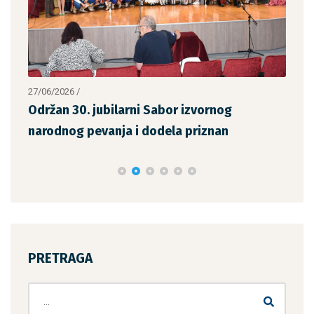
27/06/2026
/
14/0
Održan 30. jubilarni Sabor izvornog
Odr
narodnog pevanja i dodela priznan
Sav
PRETRAGA