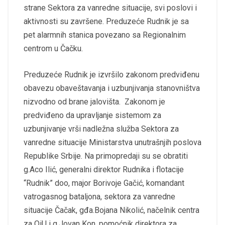
strane Sektora za vanredne situacije, svi poslovi i
aktivnosti su završene. Preduzeće Rudnik je sa
pet alarmnih stanica povezano sa Regionalnim
centrom u Čačku.
Preduzeće Rudnik je izvršilo zakonom predviđenu
obavezu obaveštavanja i uzbunjivanja stanovništva
nizvodno od brane jalovišta. Zakonom je
predviđeno da upravljanje sistemom za
uzbunjivanje vrši nadležna služba Sektora za
vanredne situacije Ministarstva unutrašnjih poslova
Republike Srbije. Na primopredaji su se obratiti
g.Aco Ilić, generalni direktor Rudnika i flotacije
“Rudnik” doo, major Borivoje Gačić, komandant
vatrogasnog bataljona, sektora za vanredne
situacije Čačak, gđa.Bojana Nikolić, načelnik centra
za OiU i g.Jovan Kon, pomoćnik direktora za