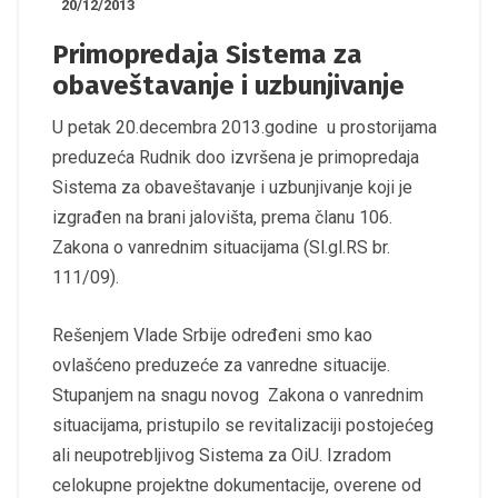
20/12/2013
Primopredaja Sistema za
obaveštavanje i uzbunjivanje
U petak 20.decembra 2013.godine u prostorijama
preduzeća Rudnik doo izvršena je primopredaja
Sistema za obaveštavanje i uzbunjivanje koji je
izgrađen na brani jalovišta, prema članu 106.
Zakona o vanrednim situacijama (Sl.gl.RS br.
111/09).
Rešenjem Vlade Srbije određeni smo kao
ovlašćeno preduzeće za vanredne situacije.
Stupanjem na snagu novog Zakona o vanrednim
situacijama, pristupilo se revitalizaciji postojećeg
ali neupotrebljivog Sistema za OiU. Izradom
celokupne projektne dokumentacije, overene od