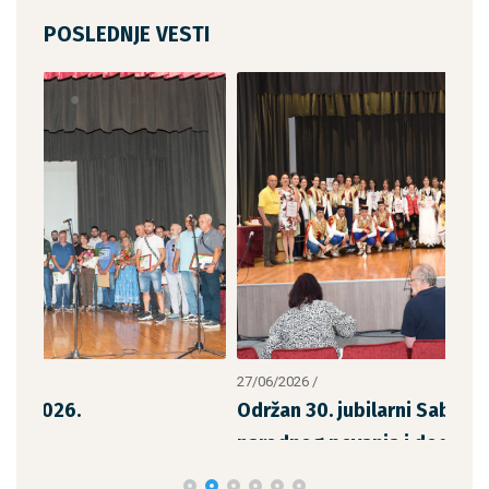
POSLEDNJE VESTI
27/06/2026
/
14/0
Održan 30. jubilarni Sabor izvornog
Odr
narodnog pevanja i dodela priznan
Sav