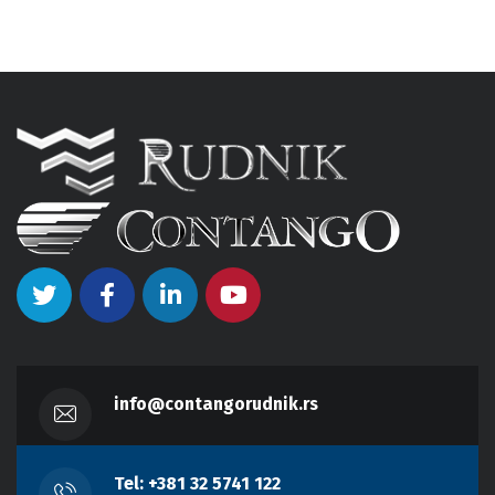
info@contangorudnik.rs