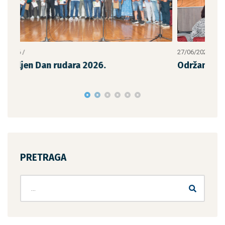
27/06/2026
/
Održan 30. jubilarni Sabor izvornog
narodnog pevanja i dodela priznan
PRETRAGA