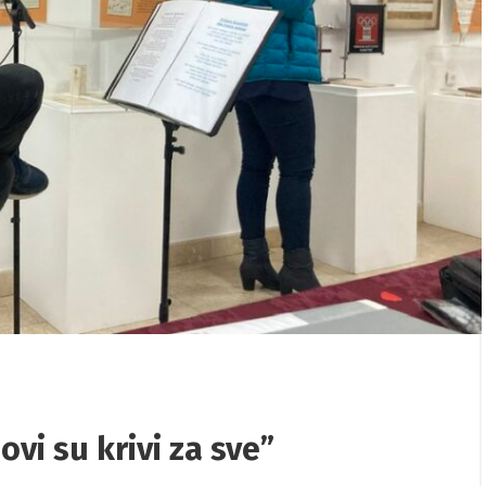
/
06/08/2026
/
ovano putovanje
Proslavljen Dan rudara 2026
m Međunarodnog dana
vi su krivi za sve”