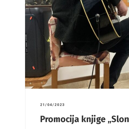
03/04/2026
/
26/03/2026
la
Saradnja AIESEC – Rudnik
Organiz
povodo
žena
21/04/2023
Promocija knjige „Slono