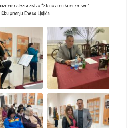
jiževno stvaralaštvo “Slonovi su krivi za sve”
ičku pratnju Enesa Ljajića.