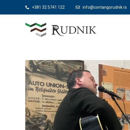
+381 32 5741 122
info@contangorudnik.rs