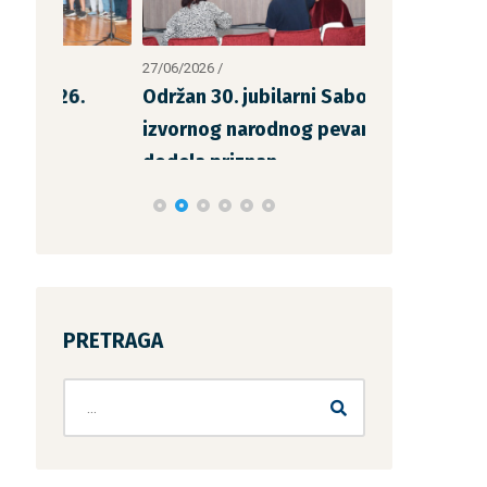
27/06/2026
/
14/06/2026
/
.
Održan 30. jubilarni Sabor
Održana spo
izvornog narodnog pevanja i
„San Savićk
dodela priznan
PRETRAGA