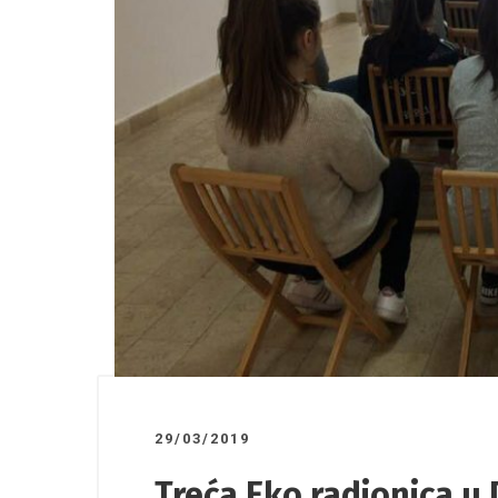
03/04/2026
/
26/03/2026
la
Saradnja AIESEC – Rudnik
Organiz
povodo
žena
29/03/2019
Treća Eko radionica u