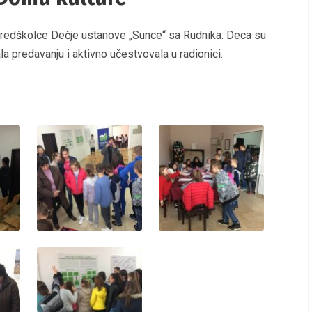
 predškolce Dečje ustanove „Sunce“ sa Rudnika. Deca su
a predavanju i aktivno učestvovala u radionici.