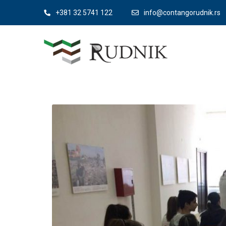
+381 32 5741 122
info@contangorudnik.rs