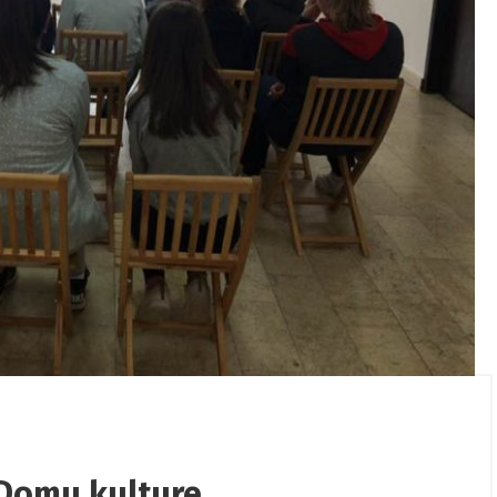
/
06/08/2026
/
ovano putovanje
Proslavljen Dan rudara 202
m Međunarodnog dana
 Domu kulture