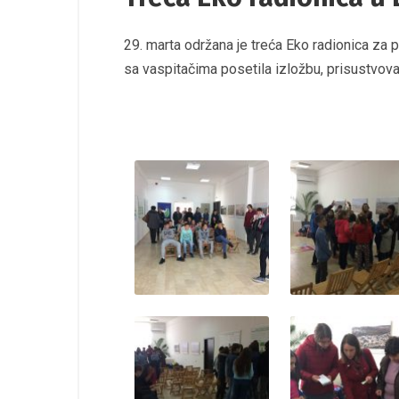
29. marta održana je treća Eko radionica za
sa vaspitačima posetila izložbu, prisustvoval