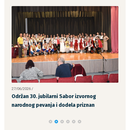
27/06/2026
/
14/0
Održan 30. jubilarni Sabor izvornog
Odr
narodnog pevanja i dodela priznan
Sav