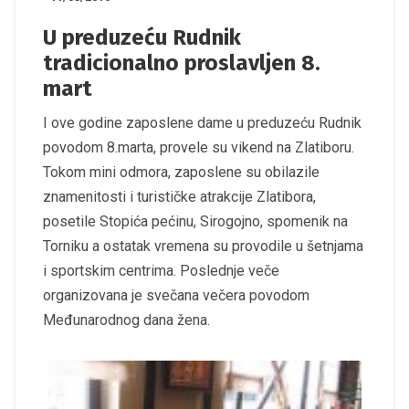
U preduzeću Rudnik
tradicionalno proslavljen 8.
mart
I ove godine zaposlene dame u preduzeću Rudnik
povodom 8.marta, provele su vikend na Zlatiboru.
Tokom mini odmora, zaposlene su obilazile
znamenitosti i turističke atrakcije Zlatibora,
posetile Stopića pećinu, Sirogojno, spomenik na
Torniku a ostatak vremena su provodile u šetnjama
i sportskim centrima. Poslednje veče
organizovana je svečana večera povodom
Međunarodnog dana žena.