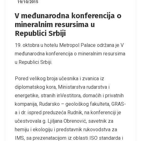
19/10/2015
V međunarodna konferencija o
mineralnim resursima u
Republici Srbiji
19. oktobra u hotelu Metropol Palace održana je V
međunarodna konferencija o mineralnim resursima
u Republici Srbiji.
Pored velikog broja učesnika i zvanica iz
diplomatskog kora, Ministarstva rudarstva i
energetike, stranih inVestitora, domaćih i privatnih
kompanija, Rudarsko – geološkog fakulteta, GRAS-
a i dr. ispred preduzeća Rudnik, na konferenciji je
učestvovala g. Ljiljana Obrenović, savetnik za
hemiju i ekologiju i predstavnik rukovodstva za
IMS, sa prezenatacijom iz oblasti ISO standarda i