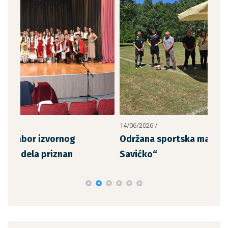
14/06/2026
/
21/0
Održana sportska manifestacija „San
Str
Savićko“