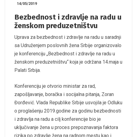
14/05/2019
Bezbednost i zdravlje na radu u
ženskom preduzetništvu
Uprava za bezbednost i zdravlje na radu u saradnji
sa Udruženjem poslovnih žena Srbije organizovalo
je konferenciju „Bezbednost i zdravlje na radu u
ženskom preduzetništvu“ koja je održana 14.maja u
Palati Srbija.
Konferenciju je otvorio ministar za rad,
zapošljavanje, boračka i socijalna pitanja, Zoran
Đorđević. Vlada Republike Srbije usvojila je Odluku
o proglašenju 2019.godine za godinu bezbednosti
i zdravlja na radu a cilj konferencije bio je
uključivanje žena u proces prepoznavanja faktora
rizika po zdravlje žena na radnom mestu kao i