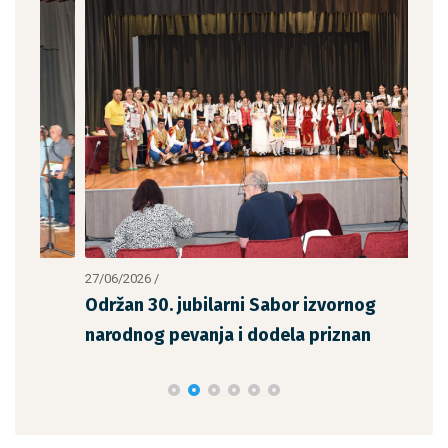
27/06/2026
/
14/0
Održan 30. jubilarni Sabor izvornog
Odr
narodnog pevanja i dodela priznan
Sav