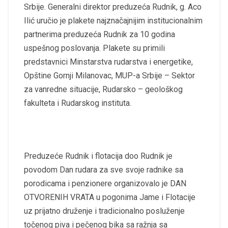
Srbije. Generalni direktor preduzeća Rudnik, g. Aco
Ilić uručio je plakete najznačajnijim institucionalnim
partnerima preduzeća Rudnik za 10 godina
uspešnog poslovanja. Plakete su primili
predstavnici Minstarstva rudarstva i energetike,
Opštine Gornji Milanovac, MUP-a Srbije – Sektor
za vanredne situacije, Rudarsko – geološkog
fakulteta i Rudarskog instituta.
Preduzeće Rudnik i flotacija doo Rudnik je
povodom Dan rudara za sve svoje radnike sa
porodicama i penzionere organizovalo je DAN
OTVORENIH VRATA u pogonima Jame i Flotacije
uz prijatno druženje i tradicionalno posluženje
točenog piva i pečenog bika sa ražnja sa