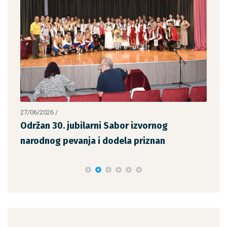
06/2026
/
14/06/2026
/
ržan 30. jubilarni Sabor izvornog
Održana sp
rodnog pevanja i dodela priznan
Savićko“